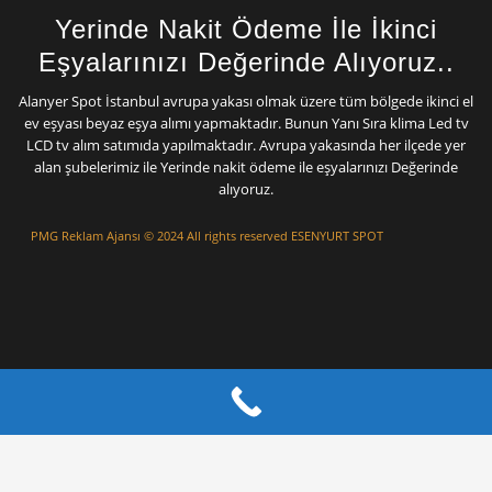
Yerinde Nakit Ödeme İle İkinci
Eşyalarınızı Değerinde Alıyoruz..
Alanyer Spot İstanbul avrupa yakası olmak üzere tüm bölgede ikinci el
ev eşyası beyaz eşya alımı yapmaktadır. Bunun Yanı Sıra klima Led tv
LCD tv alım satımıda yapılmaktadır. Avrupa yakasında her ilçede yer
alan şubelerimiz ile Yerinde nakit ödeme ile eşyalarınızı Değerinde
alıyoruz.
PMG Reklam Ajansı
© 2024 All rights reserved ESENYURT SPOT
Mermer Silim
Mermer Parlatma Mermer Cila Mermer silme
Çatı izolasyon Ustası
Çatı Tamiri
Çatı
ustası
Beton silimi
Mermer Silimi Ustası
Taş Fırın ustası Kara Fırın Ustası
Çatı
Ustası
Beton Silimi İstanbul
poliüretan enjeksiyon İstanbul izolasyon