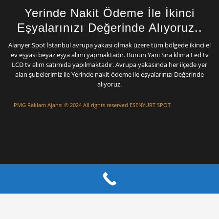
Yerinde Nakit Ödeme İle İkinci
Eşyalarınızı Değerinde Alıyoruz..
Alanyer Spot İstanbul avrupa yakası olmak üzere tüm bölgede ikinci el
ev eşyası beyaz eşya alımı yapmaktadır. Bunun Yanı Sıra klima Led tv
LCD tv alım satımıda yapılmaktadır. Avrupa yakasında her ilçede yer
alan şubelerimiz ile Yerinde nakit ödeme ile eşyalarınızı Değerinde
alıyoruz.
PMG Reklam Ajansı
© 2024 All rights reserved ESENYURT SPOT
Mermer Silim
Mermer Parlatma Mermer Cila Mermer silme
Çatı izolasyon Ustası
Çatı Tamiri
Çatı
ustası
Beton silimi
Mermer Silimi Ustası
Taş Fırın ustası Kara Fırın Ustası
Çatı
Ustası
Beton Silimi İstanbul
poliüretan enjeksiyon İstanbul izolasyon