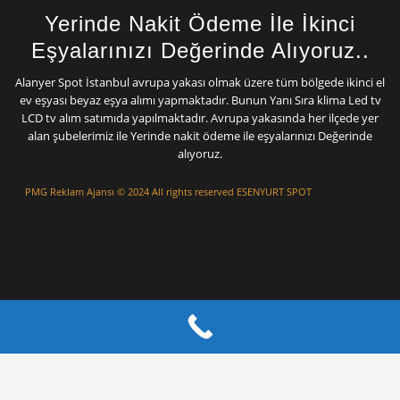
Yerinde Nakit Ödeme İle İkinci
Eşyalarınızı Değerinde Alıyoruz..
Alanyer Spot İstanbul avrupa yakası olmak üzere tüm bölgede ikinci el
ev eşyası beyaz eşya alımı yapmaktadır. Bunun Yanı Sıra klima Led tv
LCD tv alım satımıda yapılmaktadır. Avrupa yakasında her ilçede yer
alan şubelerimiz ile Yerinde nakit ödeme ile eşyalarınızı Değerinde
alıyoruz.
PMG Reklam Ajansı
© 2024 All rights reserved ESENYURT SPOT
Mermer Silim
Mermer Parlatma Mermer Cila Mermer silme
Çatı izolasyon Ustası
Çatı Tamiri
Çatı
ustası
Beton silimi
Mermer Silimi Ustası
Taş Fırın ustası Kara Fırın Ustası
Çatı
Ustası
Beton Silimi İstanbul
poliüretan enjeksiyon İstanbul izolasyon