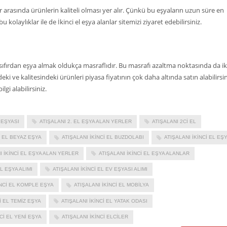
ler arasında ürünlerin kaliteli olması yer alır. Çünkü bu eşyaların uzun süre en
 kolaylıklar ile de İkinci el eşya alanlar sitemizi ziyaret edebilirsiniz.
sıfırdan eşya almak oldukça masraflıdır. Bu masrafı azaltma noktasında da ik
deki ve kalitesindeki ürünleri piyasa fiyatının çok daha altında satın alabilirsin
lgi alabilirsiniz.
 EŞYASI
ATIŞALANI 2. EL EŞYA ALAN YERLER
ATIŞALANI 2CI EL
I EL BEYAZ EŞYA
ATIŞALANI IKINCI EL BUZDOLABI
ATIŞALANI İKINCI EL EŞ
I İKINCI EL EŞYA ALAN YERLER
ATIŞALANI IKINCI EL EŞYA ALANLAR
EL EŞYA ALIMI
ATIŞALANI IKINCI EL EV EŞYASI ALIMI
INCI EL KOMPLE EŞYA
ATIŞALANI IKINCI EL MOBILYA
I EL TEMIZ EŞYA
ATIŞALANI IKINCI EL YATAK ODASI
NCI EL YENI EŞYA
ATIŞALANI IKINCI ELCILER