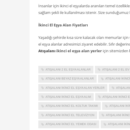
İnsanlar için ikinci el eşyalarda aranılan temel özellik
sağlam şekli ile kullanılması istenir. Size sunduğumuz bu
İkinci El Eşya Alan Fiyatları
Yaşadığı şehirde kısa süre kalacak olan memurlar için 
el eşya alanlar adresimizi ziyaret edebilir. Sıfır değerin
Atışalanı
ikinci el eşya alan yerler
için sitemizden bi
ATIŞALANI 2 EL EŞYA ALANLAR
ATIŞALANI 2 EL EV
ATIŞALANI BEYAZ EŞYA ALANLAR
ATIŞALANI IKINC
ATIŞALANI IKINCI EL EŞYA ALAN YERLER
ATIŞALAN
ATIŞALANI IKINCI EL EŞYA ALIM
ATIŞALANI IKINCI 
ATIŞALANI IKINCI EL KOLTUK TAKIMI
ATIŞALANI IK
ATIŞALANI IKINCI EL TELEVIZYON
ATIŞALANI IKINC
ATIŞALANI IKINCI EL YEMEK ODASI
ATIŞALANI IKI