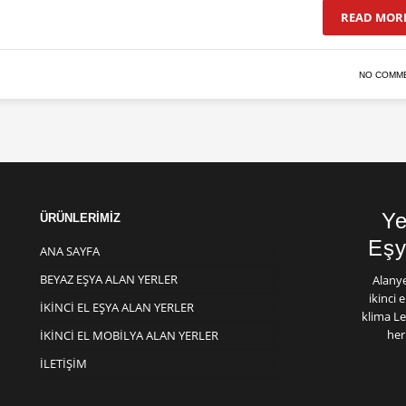
READ MOR
NO COMM
Ye
ÜRÜNLERİMİZ
Eşy
ANA SAYFA
BEYAZ EŞYA ALAN YERLER
Alany
ikinci 
İKINCI EL EŞYA ALAN YERLER
klima Le
her
İKINCI EL MOBILYA ALAN YERLER
İLETIŞIM