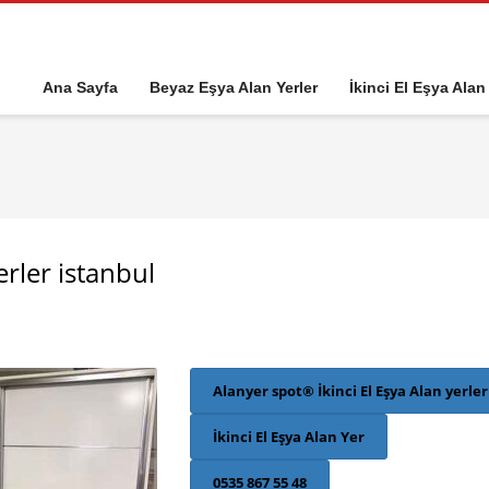
Ana Sayfa
Beyaz Eşya Alan Yerler
İkinci El Eşya Alan
erler istanbul
Alanyer spot® İkinci El Eşya Alan yerler
İkinci El Eşya Alan Yer
0535 867 55 48