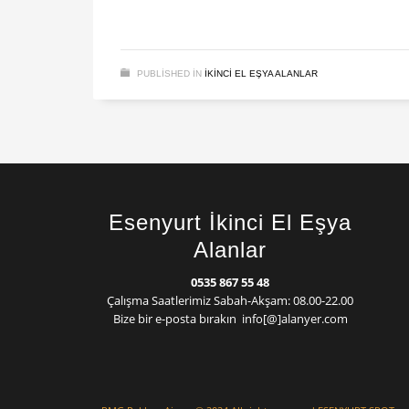
PUBLISHED IN
IKINCI EL EŞYA ALANLAR
Esenyurt İkinci El Eşya
Alanlar
0535 867 55 48
Çalışma Saatlerimiz Sabah-Akşam: 08.00-22.00
Bize bir e-posta bırakın info[@]alanyer.com