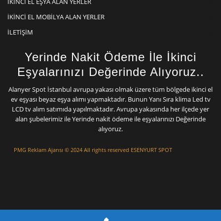
İKINCI EL EŞYA ALAN YERLER
İKINCI EL MOBILYA ALAN YERLER
İLETIŞIM
Yerinde Nakit Ödeme İle İkinci
Eşyalarınızı Değerinde Alıyoruz..
Alanyer Spot İstanbul avrupa yakası olmak üzere tüm bölgede ikinci el
ev eşyası beyaz eşya alımı yapmaktadır. Bunun Yanı Sıra klima Led tv
LCD tv alım satımıda yapılmaktadır. Avrupa yakasında her ilçede yer
alan şubelerimiz ile Yerinde nakit ödeme ile eşyalarınızı Değerinde
alıyoruz.
PMG Reklam Ajansı
© 2024 All rights reserved ESENYURT SPOT
Mermer Silim
Mermer Parlatma Mermer Cila Mermer silme
Çatı izolasyon Ustası
Çatı Tamiri
Çatı
ustası
Beton silimi
Mermer Silimi Ustası
Taş Fırın ustası Kara Fırın Ustası
Çatı
Ustası
Beton Silimi İstanbul
poliüretan enjeksiyon İstanbul izolasyon