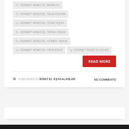
CENNET IKINCI EL MOBILYA
CENNET IKINCI EL TELEVIZYON
CENNET IKINCI EL TEMIZ EŞYA
CENNET IKINCI EL YATAK ODASI
CENNET IKINCI EL YEMEK ODASI
CENNET IKINCI EL YENI EŞYA
CENNET IKINCI ELCILER
READ MORE
PUBLISHED IN
IKINCI EL EŞYA ALANLAR
NO COMMENTS