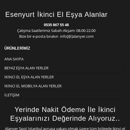
Esenyurt İkinci El Eşya Alanlar
0535 867 55 48
Çalışma Saatlerimiz Sabah-Akşam: 08.00-22.00
Bize bir e-posta bırakın info[@]alanyer.com
ÜRÜNLERİMİZ
ANA SAYFA
BEYAZ EŞYA ALAN YERLER
İKINCI EL EŞYA ALAN YERLER
İKINCI EL MOBILYA ALAN YERLER
İLETIŞIM
Yerinde Nakit Ödeme İle İkinci
Eşyalarınızı Değerinde Alıyoruz..
Alanyer Spot İstanbul avrupa yakası olmak üzere tüm bölgede ikinci el