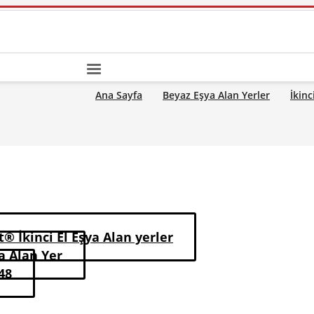
Ana Sayfa
Beyaz Eşya Alan Yerler
İkinc
® İkinci El Eşya Alan yerler
ya Alan Yer
48