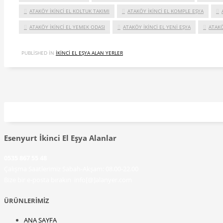
ATAKÖY IKINCI EL KOLTUK TAKIMI
ATAKÖY IKINCI EL KOMPLE EŞYA
ATAKÖY IKINCI EL YEMEK ODASI
ATAKÖY IKINCI EL YENI EŞYA
ATAKÖ
PUBLISHED IN
IKINCI EL EŞYA ALAN YERLER
Esenyurt İkinci El Eşya Alanlar
0535 867 55 48
Çalışma Saatlerimiz Sabah-Akşam: 08.00-22.00
Bize bir e-posta bırakın info[@]alanyer.com
ÜRÜNLERİMİZ
ANA SAYFA