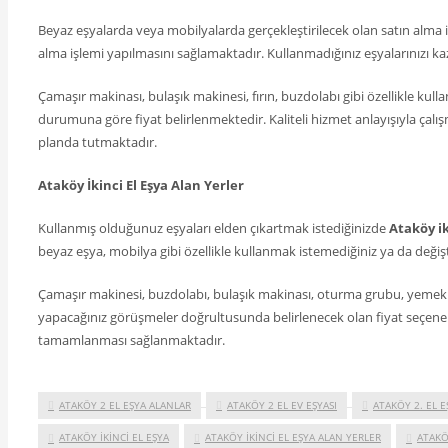
Beyaz eşyalarda veya mobilyalarda gerçekleştirilecek olan satın alma
alma işlemi yapılmasını sağlamaktadır. Kullanmadığınız eşyalarınızı kaz
Çamaşır makinası, bulaşık makinesi, fırın, buzdolabı gibi özellikle kul
durumuna göre fiyat belirlenmektedir. Kaliteli hizmet anlayışıyla çal
planda tutmaktadır.
Ataköy İkinci El Eşya Alan Yerler
Kullanmış olduğunuz eşyaları elden çıkartmak istediğinizde
Ataköy ik
beyaz eşya, mobilya gibi özellikle kullanmak istemediğiniz ya da değişt
Çamaşır makinesi, buzdolabı, bulaşık makinası, oturma grubu, yemek od
yapacağınız görüşmeler doğrultusunda belirlenecek olan fiyat seçenekler
tamamlanması sağlanmaktadır.
ATAKÖY 2 EL EŞYA ALANLAR
ATAKÖY 2 EL EV EŞYASI
ATAKÖY 2. EL 
ATAKÖY İKINCI EL EŞYA
ATAKÖY İKINCI EL EŞYA ALAN YERLER
ATAKÖ