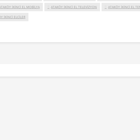
ATAKÖY IKINCI EL MOBILYA
ATAKÖY IKINCI EL TELEVIZYON
ATAKÖY IKINCI EL TE
Y IKINCI ELCILER