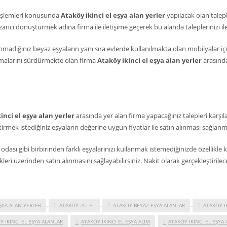
 işlemleri konusunda
Ataköy
ikinci el eşya alan yerler
yapılacak olan talep
ancı dönüştürmek adına firma ile iletişime geçerek bu alanda taleplerinizi ilet
lanmadığınız beyaz eşyaların yanı sıra evlerde kullanılmakta olan mobilyalar i
ışmalarını sürdürmekte olan firma
Ataköy
ikinci el eşya alan yerler
arasınd
inci el eşya alan yerler
arasında yer alan firma yapacağınız talepleri karşı
irmek istediğiniz eşyaların değerine uygun fiyatlar ile satın alınması sağlanm
ası gibi birbirinden farklı eşyalarınızı kullanmak istemediğinizde özellikl
i üzerinden satın alınmasını sağlayabilirsiniz. Nakit olarak gerçekleştirilece
EŞYA ALAN YERLER
ATAKÖY 2CI EL
ATAKÖY BEYAZ EŞYA ALANLAR
ATAKÖY İ
Y IKINCI EL EŞYA ALANLAR
ATAKÖY IKINCI EL EŞYA ALIM
ATAKÖY IKINCI EL EŞYA 