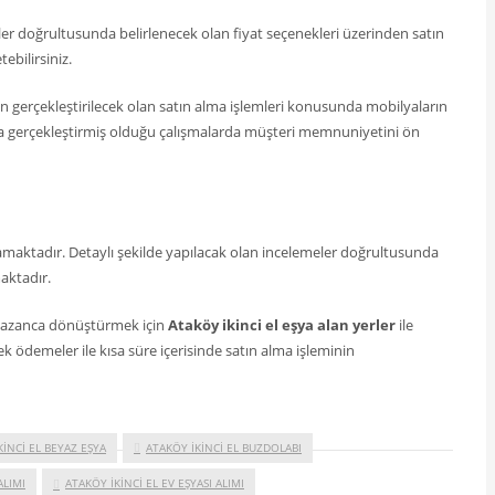
ler doğrultusunda belirlenecek olan fiyat seçenekleri üzerinden satın
ebilirsiniz.
çin gerçekleştirilecek olan satın alma işlemleri konusunda mobilyaların
a gerçekleştirmiş olduğu çalışmalarda müşteri memnuniyetini ön
lamaktadır. Detaylı şekilde yapılacak olan incelemeler doğrultusunda
aktadır.
e kazanca dönüştürmek için
Ataköy ikinci el eşya alan yerler
ile
k ödemeler ile kısa süre içerisinde satın alma işleminin
KINCI EL BEYAZ EŞYA
ATAKÖY IKINCI EL BUZDOLABI
ALIMI
ATAKÖY IKINCI EL EV EŞYASI ALIMI