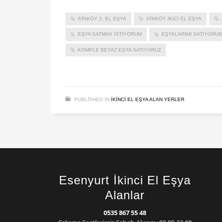
ATAKÖY 2. EL EŞYA
ATAKÖY IKICI EL EŞYA
EŞYA SATMAK ISTIYORUM
EŞYALARIMI SATIYORU
KOMPLE BEYAZ EŞYA SATIYORUZ
PUBLISHED IN
IKINCI EL EŞYA ALAN YERLER
Esenyurt İkinci El Eşya
Alanlar
0535 867 55 48