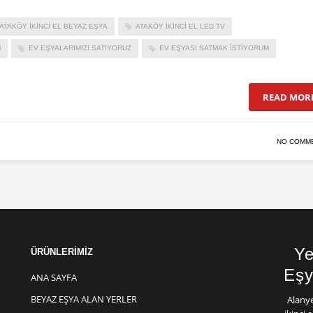
ATAKÖY İKINCI EL BEYAZ EŞYA
ATAKÖY IKINCI EL LED TV
M
EV EŞYALARIMIZI SATIYORUZ
EV EŞYASI SATMAK İSTIYORUM
READ MOR
NO COMM
Ye
ÜRÜNLERİMİZ
Eşy
ANA SAYFA
BEYAZ EŞYA ALAN YERLER
Alany