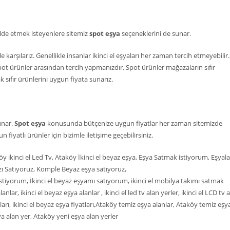
elde etmek isteyenlere sitemiz
spot eşya
seçeneklerini de sunar.
e karşılarız. Genellikle insanlar ikinci el eşyaları her zaman tercih etmeyebilir
ot ürünler arasından tercih yapmanızdır. Spot ürünler mağazaların sıfır
 sıfır ürünlerini uygun fiyata sunarız.
unar.
Spot eşya
konusunda bütçenize uygun fiyatlar her zaman sitemizde
fiyatlı ürünler için bizimle iletişime geçebilirsiniz.
köy ikinci el Led Tv, Ataköy İkinci el beyaz eşya, Eşya Satmak istiyorum, Eşyal
zı Satıyoruz, Komple Beyaz eşya satıyoruz,
k istiyorum, İkinci el beyaz eşyamı satıyorum, ikinci el mobilya takımı satmak
lanlar, ikinci el beyaz eşya alanlar , ikinci el led tv alan yerler, ikinci el LCD tv 
iyatları, ikinci el beyaz eşya fiyatları,Ataköy temiz eşya alanlar, Ataköy temiz eşy
a alan yer, Ataköy yeni eşya alan yerler