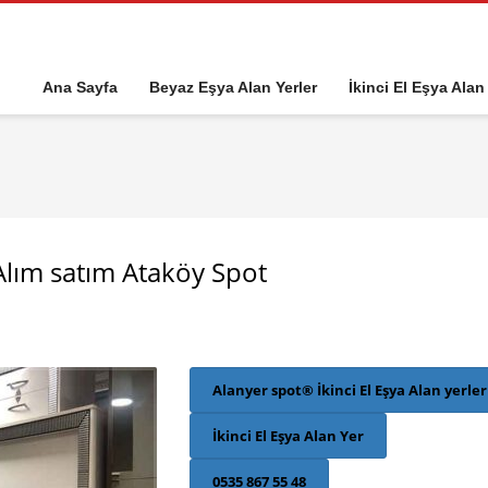
Ana Sayfa
Beyaz Eşya Alan Yerler
İkinci El Eşya Alan
 Alım satım Ataköy Spot
Alanyer spot® İkinci El Eşya Alan yerler
İkinci El Eşya Alan Yer
0535 867 55 48