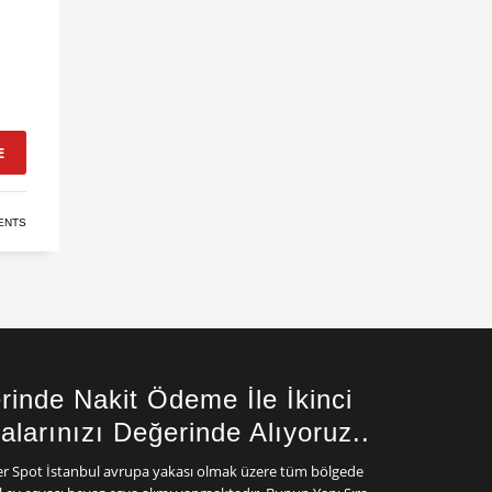
E
ENTS
rinde Nakit Ödeme İle İkinci
alarınızı Değerinde Alıyoruz..
er Spot İstanbul avrupa yakası olmak üzere tüm bölgede