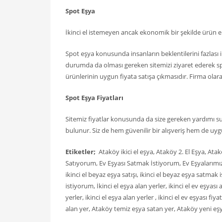
Spot Eşya
İkinci el istemeyen ancak ekonomik bir şekilde ürün 
Spot eşya konusunda insanların beklentilerini fazlası il
durumda da olması gereken sitemizi ziyaret ederek sp
ürünlerinin uygun fiyata satışa çıkmasıdır. Firma olarak
Spot Eşya Fiyatları
Sitemiz fiyatlar konusunda da size gereken yardımı s
bulunur. Siz de hem güvenilir bir alışveriş hem de uygun 
Etiketler;
Ataköy ikici el eşya, Ataköy 2. El Eşya, Ata
Satıyorum, Ev Eşyası Satmak İstiyorum, Ev Eşyalarımı
ikinci el beyaz eşya satışı, ikinci el beyaz eşya satma
istiyorum, İkinci el eşya alan yerler, ikinci el ev eşyası a
yerler, ikinci el eşya alan yerler , ikinci el ev eşyası f
alan yer, Ataköy temiz eşya satan yer, Ataköy yeni eşy