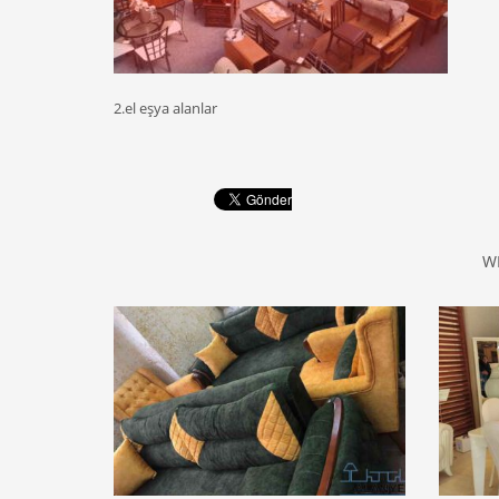
2.el eşya alanlar
W