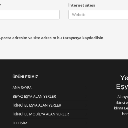
*
İnternet sitesi
posta adresim ve site adresim bu tarayıcıya kaydedilsin.
Ye
ÜRÜNLERİMİZ
Eşy
ANA SAYFA
BEYAZ EŞYA ALAN YERLER
Alany
ikinci 
İKINCI EL EŞYA ALAN YERLER
klima Le
her
İKINCI EL MOBILYA ALAN YERLER
İLETIŞIM