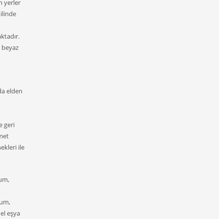
n yerler
ilinde
aktadır.
z beyaz
da elden
e geri
zmet
kleri ile
rum,
rum,
 el eşya