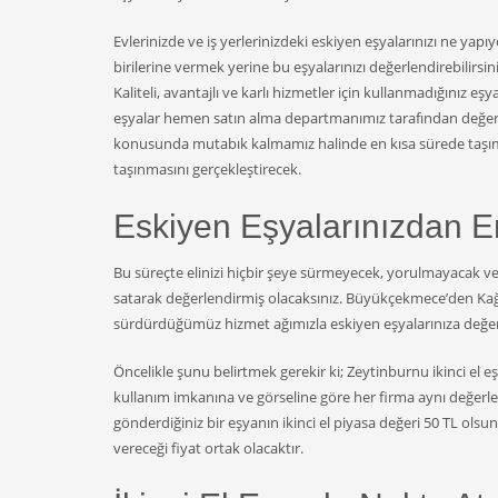
Evlerinizde ve iş yerlerinizdeki eskiyen eşyalarınızı ne yap
birilerine vermek yerine bu eşyalarınızı değerlendirebilirsini
Kaliteli, avantajlı ve karlı hizmetler için kullanmadığınız eş
eşyalar hemen satın alma departmanımız tarafından değerlend
konusunda mutabık kalmamız halinde en kısa sürede taşıma 
taşınmasını gerçekleştirecek.
Eskiyen Eşyalarınızdan En
Bu süreçte elinizi hiçbir şeye sürmeyecek, yorulmayacak v
satarak değerlendirmiş olacaksınız. Büyükçekmece’den Kağ
sürdürdüğümüz hizmet ağımızla eskiyen eşyalarınıza değer 
Öncelikle şunu belirtmek gerekir ki; Zeytinburnu ikinci el e
kullanım imkanına ve görseline göre her firma aynı değerleri
gönderdiğiniz bir eşyanın ikinci el piyasa değeri 50 TL olsun
vereceği fiyat ortak olacaktır.