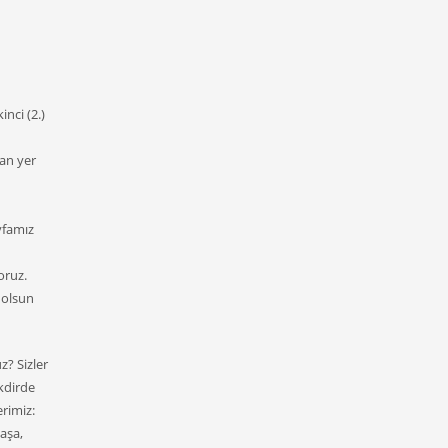
inci (2.)
lan yer
yfamız
oruz.
ş olsun
z? Sizler
akdirde
erimiz:
aşa,