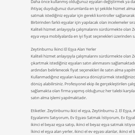
Daha önce kullanmış olduğunuz eşyaları değiştirmek ya da f
ihtiyaç duyduğunuz durumlarda en iyi şekilde hizmet almanı
satmak istediğiniz eşyalar için gerekli kontroller sağlanara
Birbirinden farklı eşyalar için yapılacak olan incelemeler sı
Kaliteli hizmet anlayışıyla çalışmalarını sürdürmekte olan 
eşya veya mobilyalarda en iyi fiyat seçenekleri üzerinden s
Zeytinburnu İkinci El Eşya Alan Yerler
Kaliteli hizmet anlayışıyla çalışmalarını sürdürmekte olan 
çıkartmak istediğiniz eşyaları satın alınmasını sağlamaktadır
ardından belirlenecek fiyat seçenekleri ile satın alma yapıl
Kullanmadığınız eşyaları kazanca dönüştürmek istediğinizde 
dönüş alabilirsiniz. Profesyonel ekip ile gerçekleştirilen ça
sağlamakta olan firma yapmış olduğunuz her talebi karşılama
satın alma işlemi yapılmaktadır.
Etiketler. Zeytinburnu ikici el eşya, Zeytinburnu 2. El Eşya,
Eşyalarımı Satıyorum, Ev Eşyası Satmak İstiyorum, Ev Eşyal
ikinci el beyaz eşya satışı, ikinci el beyaz eşya satmak isti
İkinci el eşya alan yerler, ikinci el ev eşyası alanlar, ikinci el 