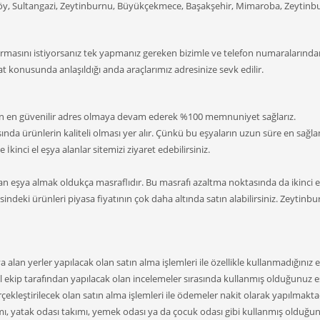
yköy, Sultangazi, Zeytinburnu, Büyükçekmece, Başakşehir, Mimaroba, Zeytinb
ndırmasını istiyorsanız tek yapmanız gereken bizimle ve telefon numaralarından
t konusunda anlaşıldığı anda araçlarımız adresinize sevk edilir.
man en güvenilir adres olmaya devam ederek %100 memnuniyet sağlarız.
rasında ürünlerin kaliteli olması yer alır. Çünkü bu eşyaların uzun süre en sağla
 İkinci el eşya alanlar sitemizi ziyaret edebilirsiniz.
dan eşya almak oldukça masraflıdır. Bu masrafı azaltma noktasında da ikinci e
esindeki ürünleri piyasa fiyatının çok daha altında satın alabilirsiniz. Zeytinbu
a alan yerler yapılacak olan satın alma işlemleri ile özellikle kullanmadığınız e
ekip tarafından yapılacak olan incelemeler sırasında kullanmış olduğunuz e
erçekleştirilecek olan satın alma işlemleri ile ödemeler nakit olarak yapılmakta
mı, yatak odası takımı, yemek odası ya da çocuk odası gibi kullanmış olduğu