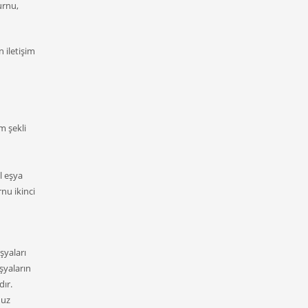
urnu,
 iletişim
m şekli
l eşya
rnu ikinci
şyaları
şyaların
dır.
nuz