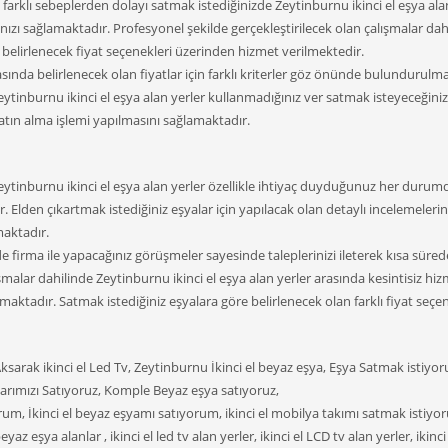
arklı sebeplerden dolayı satmak istediğinizde Zeytinburnu ikinci el eşya ala
zı sağlamaktadır. Profesyonel şekilde gerçekleştirilecek olan çalışmalar dah
k belirlenecek fiyat seçenekleri üzerinden hizmet verilmektedir.
rasında belirlenecek olan fiyatlar için farklı kriterler göz önünde bulundurulm
Zeytinburnu ikinci el eşya alan yerler kullanmadığınız ver satmak isteyeceğini
atın alma işlemi yapılmasını sağlamaktadır.
Zeytinburnu ikinci el eşya alan yerler özellikle ihtiyaç duyduğunuz her durum
. Elden çıkartmak istediğiniz eşyalar için yapılacak olan detaylı incelemelerin
maktadır.
firma ile yapacağınız görüşmeler sayesinde taleplerinizi ileterek kısa süred
lışmalar dahilinde Zeytinburnu ikinci el eşya alan yerler arasında kesintisiz hi
ktadır. Satmak istediğiniz eşyalara göre belirlenecek olan farklı fiyat seçene
 Aksarak ikinci el Led Tv, Zeytinburnu İkinci el beyaz eşya, Eşya Satmak istiyo
arımızı Satıyoruz, Komple Beyaz eşya satıyoruz,
yorum, İkinci el beyaz eşyamı satıyorum, ikinci el mobilya takımı satmak istiyo
beyaz eşya alanlar , ikinci el led tv alan yerler, ikinci el LCD tv alan yerler, ikinci