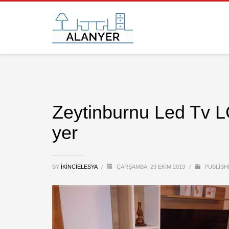
Zeytinburnu Led Tv LC
yer
BY
IKINCIELESYA
/
ÇARŞAMBA, 23 EKIM 2019
/
PUBLISH