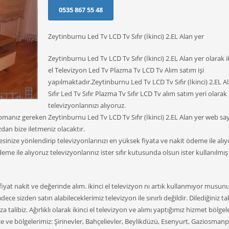
0535 867 55 48
Zeytinburnu Led Tv LCD Tv Sıfır (İkinci) 2.EL Alan yer
Zeytinburnu Led Tv LCD Tv Sıfır (İkinci) 2.EL Alan yer olarak ik
el Televizyon Led Tv Plazma Tv LCD Tv Alım satım işi
yapılmaktadır.Zeytinburnu Led Tv LCD Tv Sıfır (İkinci) 2.EL A
Sıfır Led Tv Sıfır Plazma Tv Sıfır LCD Tv alım satım yeri olarak
televizyonlarınızı alıyoruz.
manız gereken Zeytinburnu Led Tv LCD Tv Sıfır (İkinci) 2.EL Alan yer web sa
dan bize iletmeniz olacaktır.
inize yönlendirip televizyonlarınızı en yüksek fiyata ve nakit ödeme ile alıy
eme ile alıyoruz televizyonlarınız ister sıfır kutusunda olsun ister kullanılmı
 fiyat nakit ve değerinde alım. ikinci el televizyon nı artık kullanmıyor musunu
dece sizden satın alabileceklerimiz televizyon ile sınırlı değildir. Dilediğiniz t
 talibiz. Ağırlıklı olarak ikinci el televizyon ve alımı yaptığımız hizmet bölgel
çe ve bölgelerimiz: Şirinevler, Bahçelievler, Beylikdüzü, Esenyurt, Gaziosmanp