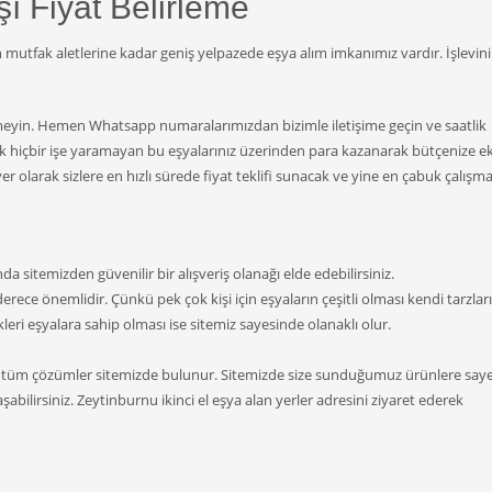
şı Fiyat Belirleme
 mutfak aletlerine kadar geniş yelpazede eşya alım imkanımız vardır. İşlevini
etmeyin. Hemen Whatsapp numaralarımızdan bizimle iletişime geçin ve saatlik
lik hiçbir işe yaramayan bu eşyalarınız üzerinden para kazanarak bütçenize 
r olarak sizlere en hızlı sürede fiyat teklifi sunacak ve yine en çabuk çalışma
a sitemizden güvenilir bir alışveriş olanağı elde edebilirsiniz.
 derece önemlidir. Çünkü pek çok kişi için eşyaların çeşitli olması kendi tarzları
kleri eşyalara sahip olması ise sitemiz sayesinde olanaklı olur.
racak tüm çözümler sitemizde bulunur. Sitemizde size sunduğumuz ürünlere say
şabilirsiniz. Zeytinburnu ikinci el eşya alan yerler adresini ziyaret ederek