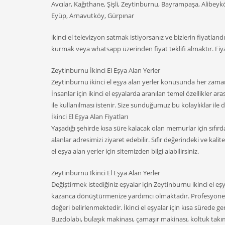
Avcılar, Kağıthane, Şişli, Zeytinburnu, Bayrampaşa, Alibe
Eyüp, Arnavutköy, Gürpınar
ikinci el televizyon satmak istiyorsanız ve bizlerin fiyatla
kurmak veya whatsapp üzerinden fiyat teklifi almaktır. Fiya
Zeytinburnu İkinci El Eşya Alan Yerler
Zeytinburnu ikinci el eşya alan yerler konusunda her za
İnsanlar için ikinci el eşyalarda aranılan temel özellikler a
ile kullanılması istenir. Size sunduğumuz bu kolaylıklar ile de
İkinci El Eşya Alan Fiyatları
Yaşadığı şehirde kısa süre kalacak olan memurlar için sıfır
alanlar adresimizi ziyaret edebilir. Sıfır değerindeki ve kalit
el eşya alan yerler için sitemizden bilgi alabilirsiniz.
Zeytinburnu İkinci El Eşya Alan Yerler
Değiştirmek istediğiniz eşyalar için Zeytinburnu ikinci el eşy
kazanca dönüştürmenize yardımcı olmaktadır. Profesyonel 
değeri belirlenmektedir. İkinci el eşyalar için kısa sürede g
Buzdolabı, bulaşık makinası, çamaşır makinası, koltuk takı