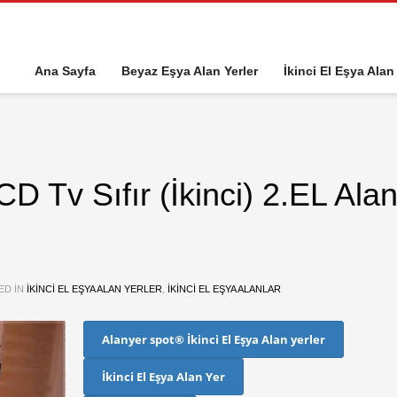
Ana Sayfa
Beyaz Eşya Alan Yerler
İkinci El Eşya Alan
D Tv Sıfır (İkinci) 2.EL Ala
ED IN
IKINCI EL EŞYA ALAN YERLER
,
IKINCI EL EŞYA ALANLAR
Alanyer spot® İkinci El Eşya Alan yerler
İkinci El Eşya Alan Yer