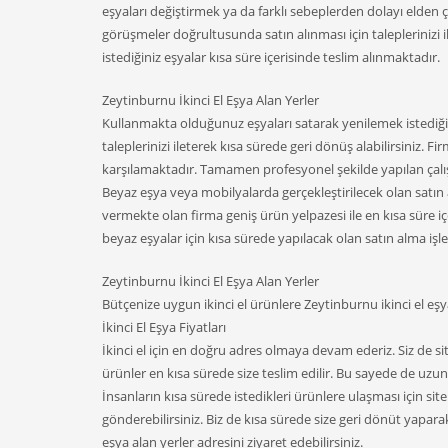
eşyaları değiştirmek ya da farklı sebeplerden dolayı elden ç
görüşmeler doğrultusunda satın alınması için taleplerinizi il
istediğiniz eşyalar kısa süre içerisinde teslim alınmaktadır.
Zeytinburnu İkinci El Eşya Alan Yerler
Kullanmakta olduğunuz eşyaları satarak yenilemek istediğin
taleplerinizi ileterek kısa sürede geri dönüş alabilirsiniz. F
karşılamaktadır. Tamamen profesyonel şekilde yapılan çalı
Beyaz eşya veya mobilyalarda gerçekleştirilecek olan satın
vermekte olan firma geniş ürün yelpazesi ile en kısa süre i
beyaz eşyalar için kısa sürede yapılacak olan satın alma işl
Zeytinburnu İkinci El Eşya Alan Yerler
Bütçenize uygun ikinci el ürünlere Zeytinburnu ikinci el eşya
İkinci El Eşya Fiyatları
İkinci el için en doğru adres olmaya devam ederiz. Siz de sit
ürünler en kısa sürede size teslim edilir. Bu sayede de uzu
İnsanların kısa sürede istedikleri ürünlere ulaşması için sit
gönderebilirsiniz. Biz de kısa sürede size geri dönüt yaparak,
eşya alan yerler adresini ziyaret edebilirsiniz.