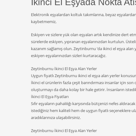
İkinci El Eşyada Nokta Atı
Elektronik eşyalardan koltuk takımlarına, beyaz eşyalardan
kaybetmemiz,
Eskiyen ve sizlere yük olan eşyaları artık kendinize dert 
sürelerde eskiyen, yıpranan eşyalarınızdan kurtulun. Üste
kazanım sağlamış olun. Zeytinburnu ’da ikinci el eşya alan ye
eskiyen eşyalarınızdan sizleri kurtaracağız.
Zeytinburnu İkinci El Eşya Alan Yerler
Uygun fiyatlı Zeytinburnu ikinci el eşya alan yerler konusund
İkinci el ürünlerin fazla çeşit barındırması insanlar için son
oluşturmayı da daha kolay bir hale getirir. İnsanların istedi
İkinci El Eşya Fiyatları
Sıfır eşyaların pahalılığı karşısında bütçenizi nefes aldı
istediğiniz hem kaliteli hem de uygun fiyatlı seçeneklere ula
aradıklarınıza ulaşabilirsiniz.
Zeytinburnu İkinci El Eşya Alan Yerler