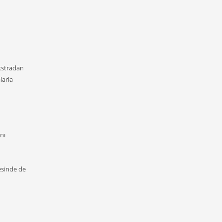
ekstradan
larla
nı
esinde de