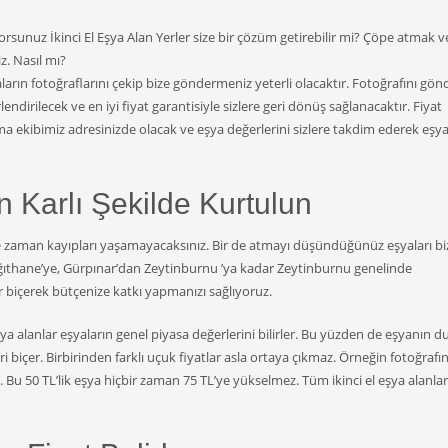
ıyorsunuz İkinci El Eşya Alan Yerler size bir çözüm getirebilir mi? Çöpe atmak 
z. Nasıl mı?
yaların fotoğraflarını çekip bize göndermeniz yeterli olacaktır. Fotoğrafını gön
irilecek ve en iyi fiyat garantisiyle sizlere geri dönüş sağlanacaktır. Fiyat
ekibimiz adresinizde olacak ve eşya değerlerini sizlere takdim ederek eşya
 Karlı Şekilde Kurtulun
e zaman kayıpları yaşamayacaksınız. Bir de atmayı düşündüğünüz eşyaları bi
ıthane’ye, Gürpınar’dan Zeytinburnu ’ya kadar Zeytinburnu genelinde
biçerek bütçenize katkı yapmanızı sağlıyoruz.
şya alanlar eşyaların genel piyasa değerlerini bilirler. Bu yüzden de eşyanın
 biçer. Birbirinden farklı uçuk fiyatlar asla ortaya çıkmaz. Örneğin fotoğrafın
. Bu 50 TL’lik eşya hiçbir zaman 75 TL’ye yükselmez. Tüm ikinci el eşya alanlar