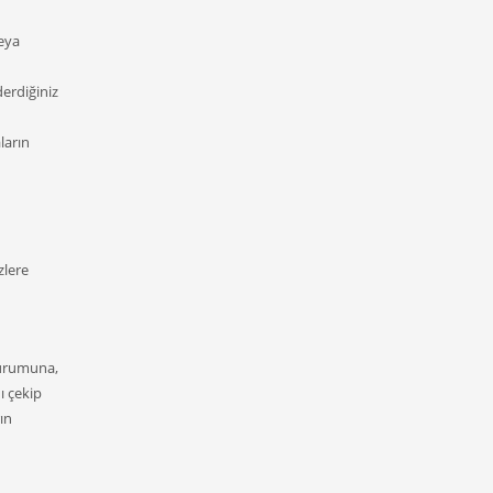
veya
derdiğiniz
ların
zlere
 durumuna,
ı çekip
ın