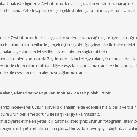
ıkartmak istediğinizde Zeytinburnu ikinci el eşya alan yerler ile yapacağınız
etebilirsiniz. Yeterli kapasiteyle gerçekleştirilen çalışmalar sayesinde satmak
izde Zeytinburnu ikinci el eşya alan yerler ile yapacağınız görüşmeler doğr
irma bu alanda uzun yıllardır gerçekleştirmiş olduğu çalışmalar ile taleplerinizi
şmalar sayesinde en iyi şekilde hizmet almanı sağlamaktadır.
 alma işlemleri konusunda Zeytinburnu ikinci el eşya alan yerler arasında hi
çerisinde elden çıkartmak istediğiniz eşyaları satın almaktadır. Az kullanmış 
emleri ile eşyanın teslim alınması sağlanmaktadır.
 alan yerler adresinden güvenilir bir şekilde sahip olabilirsiniz.
emizi inceleyerek uygun alışveriş olanağını elde edebilirsiniz. Sipariş verdiği
n süre ürün bekleme sorunu ile karşı karşıya kalmazsınız.
emizi ziyaret etmeleri yeterlidir. Satmak istediğiniz ürünün fotoğrafını sitemiz
 eşyaların fiyatlandırılmasını sağlarız. Her türlü alışveriş için Zeytinburnu ikin