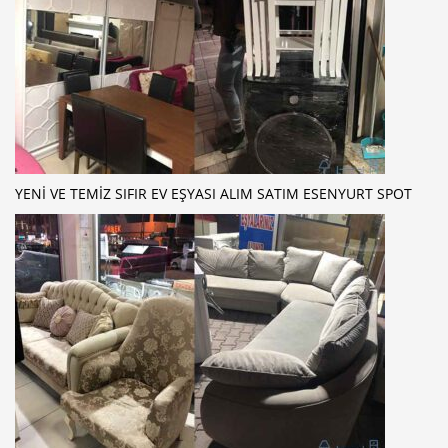
YENI VE TEMIZ SIFIR EV EŞYASI ALIM SATIM ESENYURT SPOT