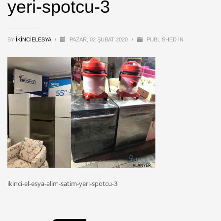
yeri-spotcu-3
BY
IKINCIELESYA
/
PAZAR, 02 ŞUBAT 2020
/
PUBLISHED IN
ikinci-el-esya-alim-satim-yeri-spotcu-3