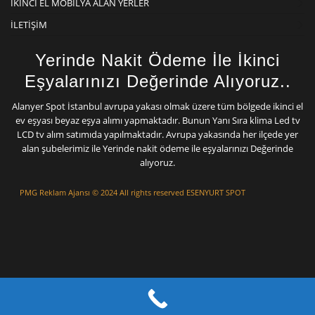
İKINCI EL MOBILYA ALAN YERLER
İLETIŞIM
Yerinde Nakit Ödeme İle İkinci
Eşyalarınızı Değerinde Alıyoruz..
Alanyer Spot İstanbul avrupa yakası olmak üzere tüm bölgede ikinci el
ev eşyası beyaz eşya alımı yapmaktadır. Bunun Yanı Sıra klima Led tv
LCD tv alım satımıda yapılmaktadır. Avrupa yakasında her ilçede yer
alan şubelerimiz ile Yerinde nakit ödeme ile eşyalarınızı Değerinde
alıyoruz.
PMG Reklam Ajansı
© 2024 All rights reserved ESENYURT SPOT
Mermer Silim
Mermer Parlatma Mermer Cila Mermer silme
Çatı izolasyon Ustası
Çatı Tamiri
Çatı
ustası
Beton silimi
Mermer Silimi Ustası
Taş Fırın ustası Kara Fırın Ustası
Çatı
Ustası
Beton Silimi İstanbul
poliüretan enjeksiyon İstanbul izolasyon